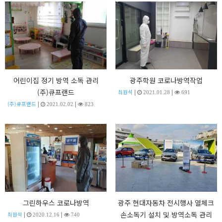
어린이집 정기 방역 소독 관리
광주학원 코로나방역작업
(주)큐프랜드
|
|
최원석
2021.01.28
691
|
|
(주)큐프랜드
2021.02.02
823
그린하우스 코로나방역
광주 현대자동차 전시행사 열체크
손소독기 설치 및 방역소독 관리
|
|
최원석
2020.12.16
740