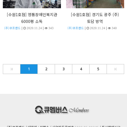
[수원1호점] 영통장애인복지관
[수원1호점] 경기도 광주 (주)
6000평 소독
토담 방역
|
|
|
|
(주)큐프랜드
(주)큐프랜드
2020.11.24
343
2020.11.24
340
1
2
3
4
5