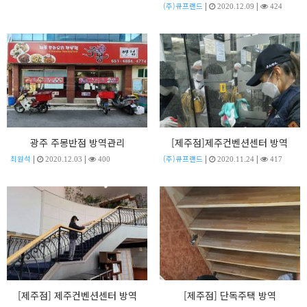
|
|
(주)큐프랜드
2020.12.09
424
광주 주몽반점 방역관리
[제주점]제주컨벤션센터 방역
|
|
|
|
최원석
(주)큐프랜드
2020.12.03
400
2020.11.24
417
[제주점] 제주컨벤션센터 방역
[제주점] 단독주택 방역