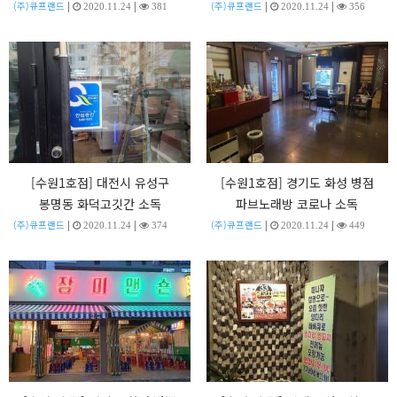
|
|
|
|
(주)큐프랜드
(주)큐프랜드
2020.11.24
381
2020.11.24
356
[수원1호점] 대전시 유성구
[수원1호점] 경기도 화성 병점
봉명동 화덕고깃간 소독
파브노래방 코로나 소독
|
|
|
|
(주)큐프랜드
(주)큐프랜드
2020.11.24
374
2020.11.24
449