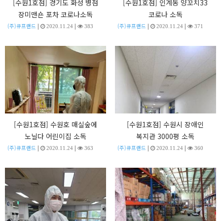
[수원1호점] 경기도 화성 병점
[수원1호점] 인계동 양꼬치33
장미맨숀 포차 코로나소독
코로나 소독
|
|
|
|
(주)큐프랜드
(주)큐프랜드
2020.11.24
383
2020.11.24
371
[수원1호점] 수원호 매실숲에
[수원1호점] 수원시 장애인
노닐다 어린이집 소독
복지관 3000평 소독
|
|
|
|
(주)큐프랜드
(주)큐프랜드
2020.11.24
363
2020.11.24
360