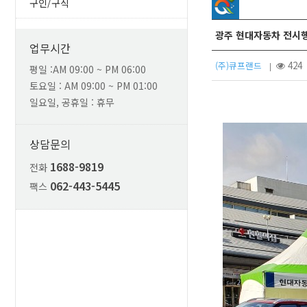
구인/구직
광주 현대자동차 전시행
업무시간
(주)큐프랜드
42
|
평일 :AM 09:00 ~ PM 06:00
토요일 : AM 09:00 ~ PM 01:00
일요일, 공휴일 : 휴무
상담문의
1688-9819
전화
062-443-5445
팩스