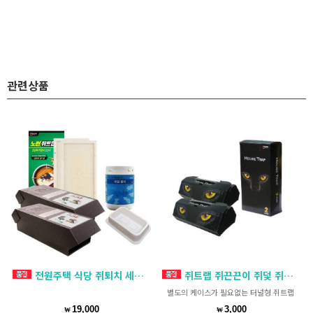
관련상품
전원주택 식당 쥐퇴치 세트 쥐트랩 2개 + 쥐끈끈이 + 쥐약 + 살서제용기 5개
쥐트랩 쥐끈끈이 쥐덫 쥐퇴치 쥐퇴치법 하우스트랩(2매입)
별도의 케이스가 필요없는 터널형 쥐트랩
19,000
3,000
₩
₩