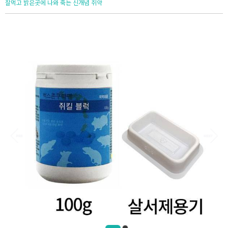
잘먹고 밝은곳에 나와 죽는 신개념 쥐약