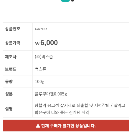
상품번호
4767162
6,000
상품가격
₩
제조사
(주)벅스존
브랜드
벅스존
용량
100g
성분
플루쿠마펜0.005g
항혈액 응고성 살서제로 뇌출혈 및 시력감퇴 / 잘먹고
설명
밝은곳에 나와 죽는 신개념 쥐약
현재 구매가 불가한 상품입니다.