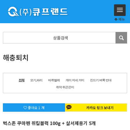
메뉴
해충퇴치
전체
모기,파리
바퀴벌레
개미 지네 거미
진드기 벼룩 빈대
쥐약 쥐끈끈이
좋아요
1
개
카카오 링크 보내기
벅스존 쿠마펜 쥐킬블럭 100g + 살서제용기 5개