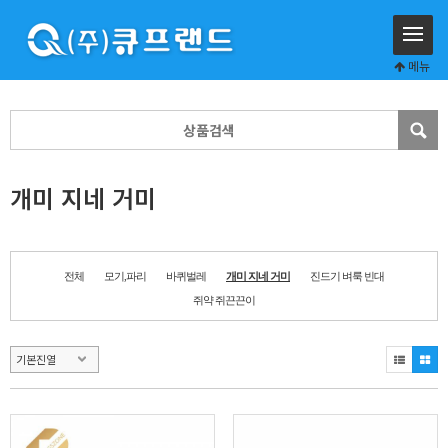
메뉴
개미 지네 거미
전체
모기,파리
바퀴벌레
개미 지네 거미
진드기 벼룩 빈대
쥐약 쥐끈끈이