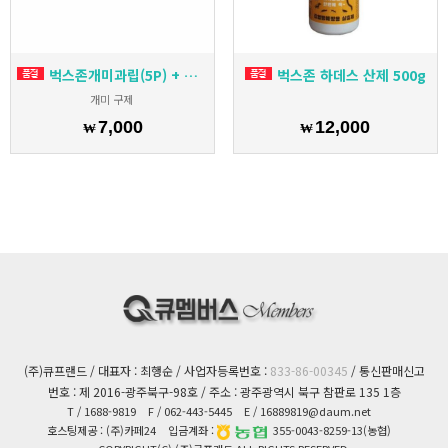
벅스존개미과립(5P) + 원터치먹이캡 5개
벅스존 하데스 산제 500g
개미 구제
7,000
12,000
₩
₩
(주)큐프랜드 / 대표자 : 최행순 / 사업자등록번호 :
833-86-00345
/ 통신판매신고
번호 : 제 2016-광주북구-98호 / 주소 : 광주광역시 북구 참판로 135 1층
T
/ 1688-9819
F
/ 062-443-5445
E
/ 16889819@daum.net
호스팅제공 : (주)카페24
입금계좌 :
355-0043-8259-13(농협)