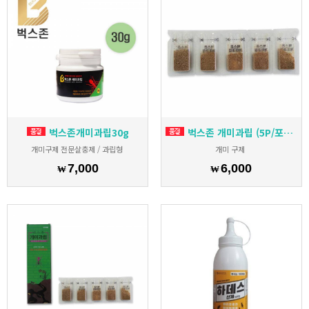
벅스존개미과립30g
벅스존 개미과립 (5P/포장지없음) + 원터치먹이캡 5개
개미구제 전문살충제 / 과립형
개미 구제
7,000
6,000
₩
₩