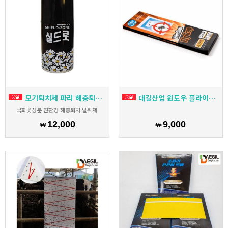
모기퇴치제 파리 해충퇴치 실드로 무향 280ml 헌터큐 대용
대길산업 윈도우 플라이트랩 48매1BOX 병충해예방 해충 파리 간편설치
국화꽃성분 친환경 해충퇴치 탈취제
12,000
9,000
₩
₩