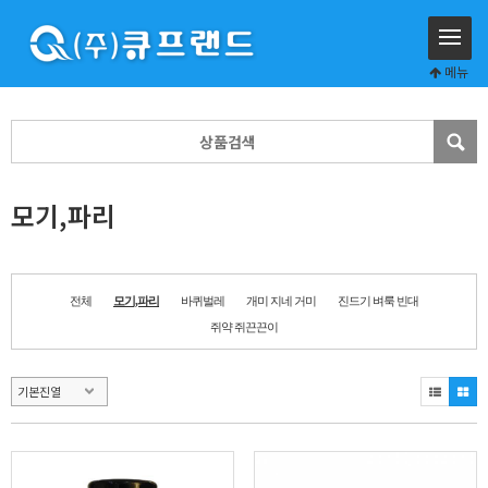
메뉴
모기,파리
전체
모기,파리
바퀴벌레
개미 지네 거미
진드기 벼룩 빈대
쥐약 쥐끈끈이