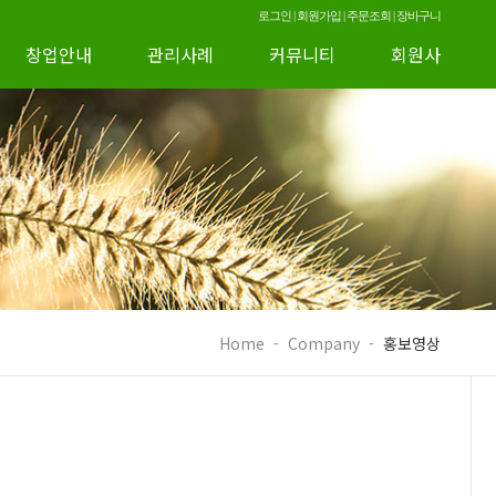
로그인
|
회원가입
|
주문조회
|
장바구니
창업안내
관리사례
커뮤니티
회원사
Home
-
Company
-
홍보영상