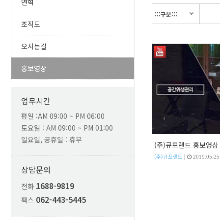
연혁
조직도
오시는길
홍보영상
업무시간
평일 :AM 09:00 ~ PM 06:00
토요일 : AM 09:00 ~ PM 01:00
일요일, 공휴일 : 휴무
(주)큐프랜드 홍보영상 
|
(주)큐프랜드
2019.05.25
상담문의
1688-9819
전화
062-443-5445
팩스