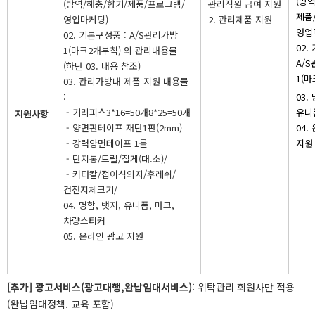
(방
(방역/해충/향기/제품/프로그램/
관리직원 급여 지원
제품
영업마케팅)
2. 관리제품 지원
영업
02. 기본구성품 : A/S관리가방
02.
1(마크2개부착) 외 관리내용물
A/
(하단 03. 내용 참조)
1(
03. 관리가방내 제품 지원 내용물
:
03.
- 기리피스3*16=50개8*25=50개
유니
지원사항
- 양면판테이프 재단1판(2mm)
04.
- 강력양면테이프 1롤
지원
- 단지통/드릴/집게(대.소)/
- 커터칼/접이식의자/후레쉬/
건전지체크기/
04. 명함, 뱃지, 유니폼, 마크,
차량스티커
05. 온라인 광고 지원
[추가] 광고서비스(광고대행,완납임대서비스)
: 위탁관리 회원사만 적용
(완납임대정책. 교육 포함)