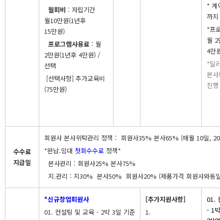
* 계
월회비
: 자립기간
까지
월10만원(1년후
*프
15만원)
월 
프로그램사용료
: 월
4만원
2만원(1년후 4만원) /
*딜
선택
본사
[선택사항] 추가교육비
진행
(75만원)
회원사 본사위탁관리 정책 : 회원사35% 본사65% (매월 10일, 20일
*완납.임대
첫회수수료
정책*
수수료
지급일
본사관리 : 회원사25% 본사75%
지.관리 : 지30% 본사50% 회원사20% (제품가격 회원사와동일
*신규창업회원사
[추가지원사항]
01.
- 1
01. 컨설팅 및 교육 - 2박 3일 기준
1.