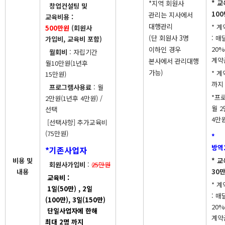
* 
*지역 회원사
창업컨설팅 및
10
관리는 지사에서
교육비용 :
대행관리
* 
500만원
(회원사
(단 회원사 3명
: 
가입비, 교육비 포함)
20%
이하인 경우
월회비
: 자립기간
계약
본사에서 관리대행
월10만원(1년후
가능)
* 계
15만원)
까지
프로그램사용료
: 월
*프
2만원(1년후 4만원) /
월 
선택
4만원
[선택사항] 추가교육비
(75만원)
*
방역
*기존사업자
비용 및
* 
회원사가입비
:
25만원
내용
30
교육비 :
* 
1일(50만) , 2일
: 
(100만), 3일(150만)
20%
단일사업자에 한해
계약
최대 2명 까지