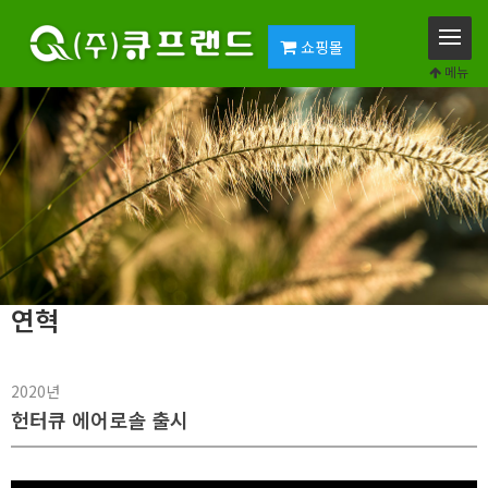
쇼핑몰
메뉴
연혁
2020년
헌터큐 에어로솔 출시