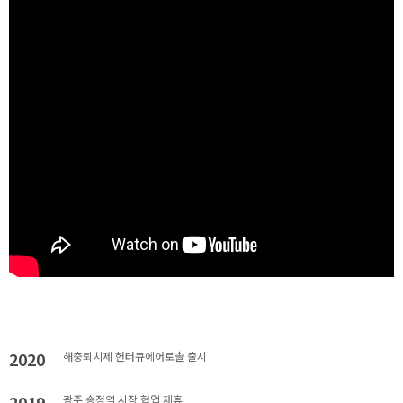
2020
해충퇴치제 헌터큐에어로솔 출시
2019
광주 송정역 시장 협업 제휴