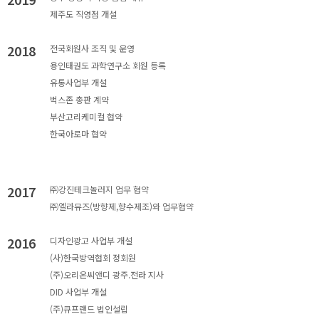
제주도 직영점 개설
2018
전국회원사 조직 및 운영
용인태권도 과학연구소 회원 등록
유통사업부 개설
벅스존 총판 계약
부산고리케미컬 협약
한국아로마 협약
2017
㈜강진테크놀러지 업무 협약
㈜엘라뮤즈(방향제,향수제조)와 업무협약
2016
디자인광고 사업부 개설
(사)한국방역협회 정회원
(주)오리온씨앤디 광주.전라 지사
DID 사업부 개설
(주)큐프랜드 법인설립