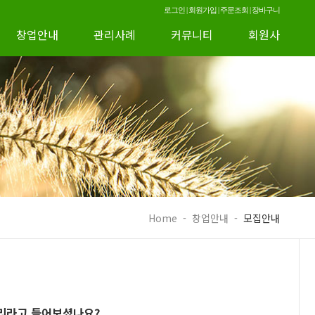
로그인
|
회원가입
|
주문조회
|
장바구니
창업안내
관리사례
커뮤니티
회원사
Home
-
창업안내
-
모집안내
리라고 들어보셨나요?