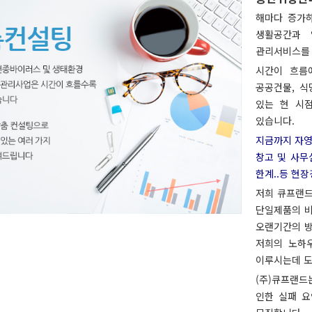
해마다 증가하
생활공간과 
관리서비스를 
시간이 흐름
공공건물, 식
있는 현 시
있습니다.
지금까지 자영업
창고 및 사무
한계..등 현
저희 큐프랜드
단일제품의 비
오랜기간의 방
저희의 노하
이루시는데 도
(주)큐프랜드
인한 실패 요