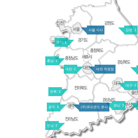
서울 지사
강원: 1
경기: 1
충남: 1
대전: 1
대전 직영점
대구: 2
전북: 3
경남: 3
광주: 8
(주)큐프랜드 본사
전남: 2